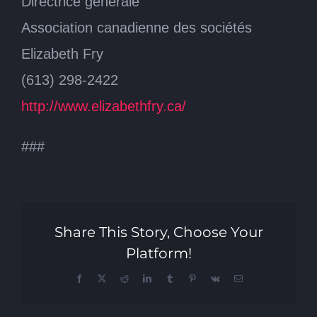
Directrice générale
Association canadienne des sociétés
Elizabeth Fry
(613) 298-2422
http://www.elizabethfry.ca/
###
Share This Story, Choose Your
Platform!
Facebook
X
Reddit
LinkedIn
Tumblr
Pinterest
Vk
Email