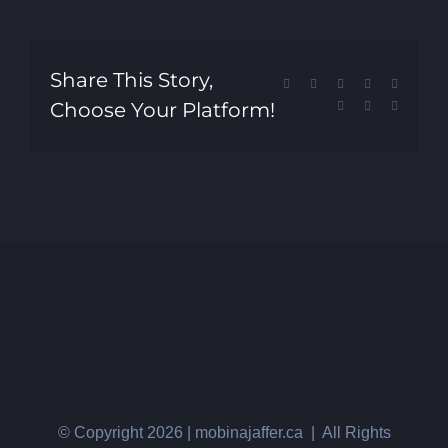
Share This Story,
Facebook
X
Reddit
LinkedIn
Tumblr
Choose Your Platform!
Pinterest
Vk
Email
© Copyright
2026 | mobinajaffer.ca | All Rights