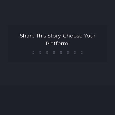
Share This Story, Choose Your
Platform!
Facebook
X
Reddit
LinkedIn
Tumblr
Pinterest
Vk
Email