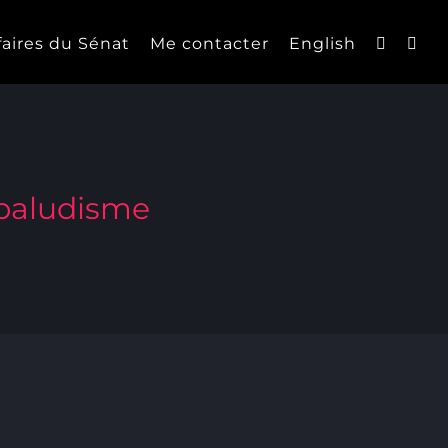
faires du Sénat
Me contacter
English
 paludisme