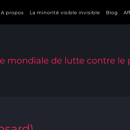
A propos
La minorité visible invisible
Blog
Af
e mondiale de lutte contre le
nsard)