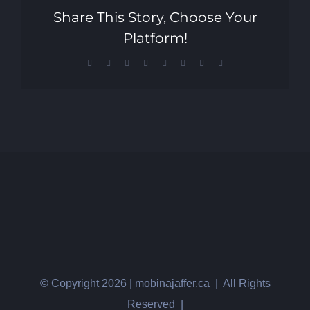
Share This Story, Choose Your
Platform!
Facebook
X
Reddit
LinkedIn
Tumblr
Pinterest
Vk
Email
© Copyright
2026 | mobinajaffer.ca | All Rights
Reserved |