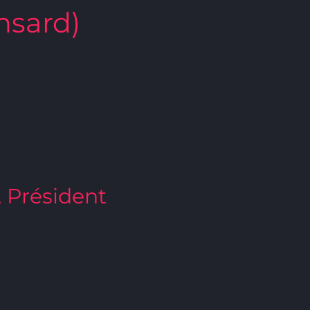
nsard)
, Président