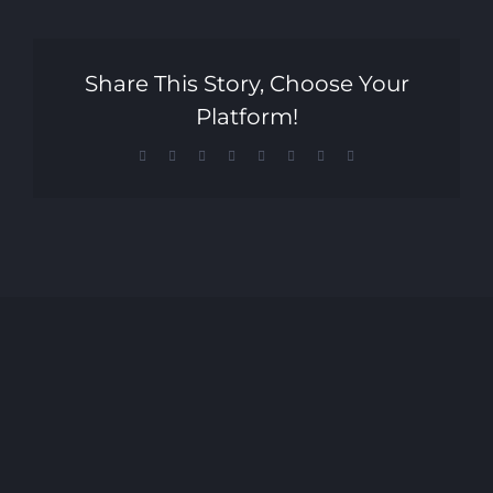
Share This Story, Choose Your
Platform!
Facebook
X
Reddit
LinkedIn
Tumblr
Pinterest
Vk
Email