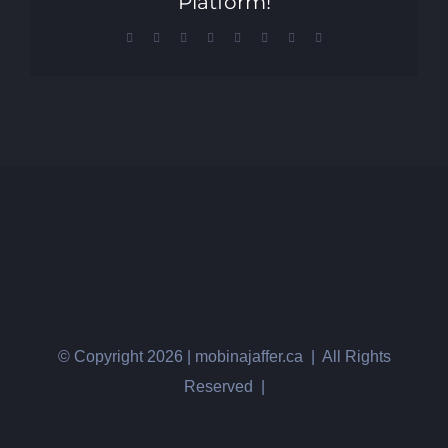
Platform!
Facebook
X
Reddit
LinkedIn
Tumblr
Pinterest
Vk
Email
© Copyright
2026 | mobinajaffer.ca | All Rights
Reserved |