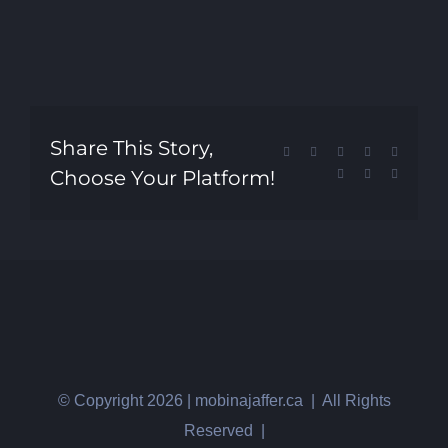
Share This Story,
Facebook
X
Reddit
LinkedIn
Tumblr
Choose Your Platform!
Pinterest
Vk
Email
© Copyright
2026 | mobinajaffer.ca | All Rights
Reserved |