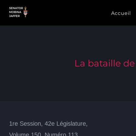
Skip
Accueil
to
content
La bataille d
1re Session, 42e Législature,
Volume 150, Numéro 113