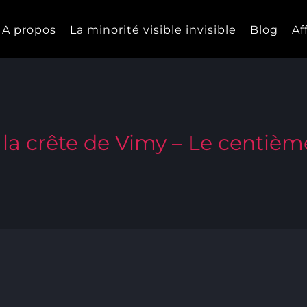
A propos
La minorité visible invisible
Blog
Af
e la crête de Vimy – Le centièm