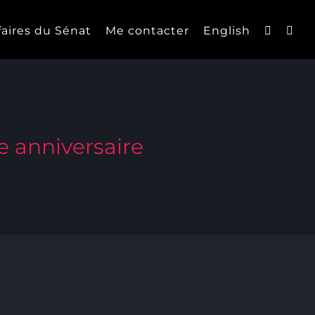
faires du Sénat
Me contacter
English
e anniversaire