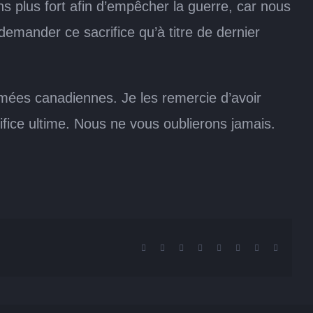
ns plus fort afin d’empêcher la guerre, car nous
emander ce sacrifice qu’à titre de dernier
rmées canadiennes. Je les remercie d’avoir
fice ultime. Nous ne vous oublierons jamais.
Facebook
X
Reddit
LinkedIn
Tumblr
Pinterest
Vk
Email