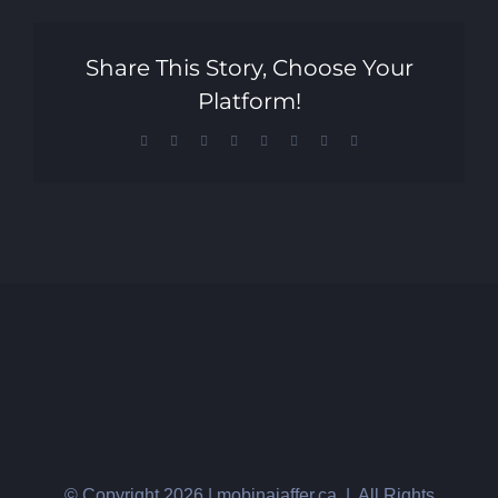
Share This Story, Choose Your
Platform!
Facebook
X
Reddit
LinkedIn
Tumblr
Pinterest
Vk
Email
© Copyright
2026 | mobinajaffer.ca | All Rights