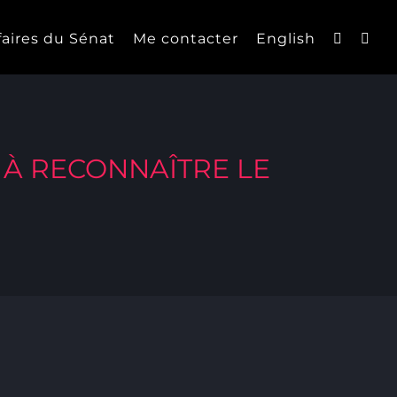
faires du Sénat
Me contacter
English
 À RECONNAÎTRE LE