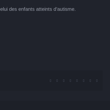
celui des enfants atteints d’autisme.
Facebook
X
Reddit
LinkedIn
Tumblr
Pinterest
Vk
Email