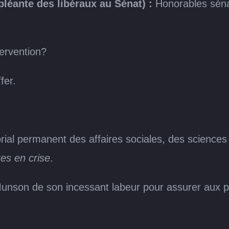
pléante des libéraux au Sénat) :
Honorables sénat
tervention?
fer.
ial permanent des affaires sociales, des sciences e
tes en crise
.
Munson de son incessant labeur pour assurer aux pe