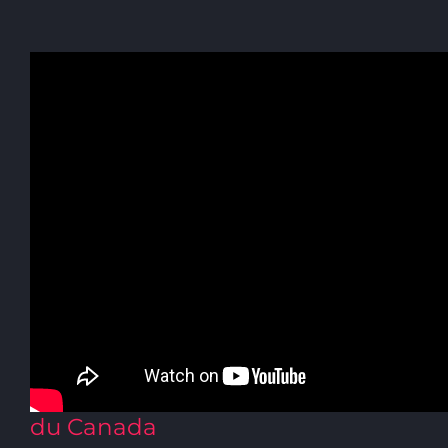
re
e
1
Session, 42
Législature
Volume 150, Numéro 228
Le jeudi 20 septembre 2018
L’honorable George J. Furey, Président
Projet de loi concernant Guides
du Canada