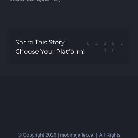
Share This Story,
Facebook
X
Reddit
LinkedIn
Tumblr
Choose Your Platform!
Pinterest
Vk
Email
© Copyright
2026 | mobinajaffer.ca | All Rights