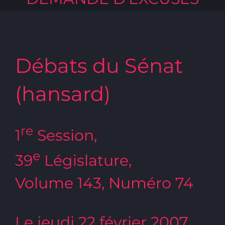
Débats du Sénat
(hansard)
re
1
Session,
e
39
Législature,
Volume 143, Numéro 74
Le jeudi 22 février 2007