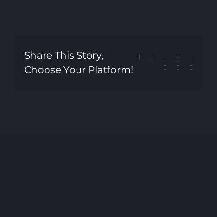
Share This Story,
Facebook
X
Reddit
LinkedIn
Tumblr
Choose Your Platform!
Pinterest
Vk
Email