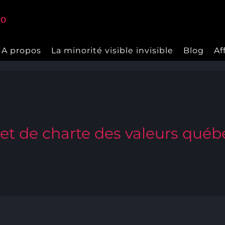
A propos
La minorité visible invisible
Blog
Af
jet de charte des valeurs québ