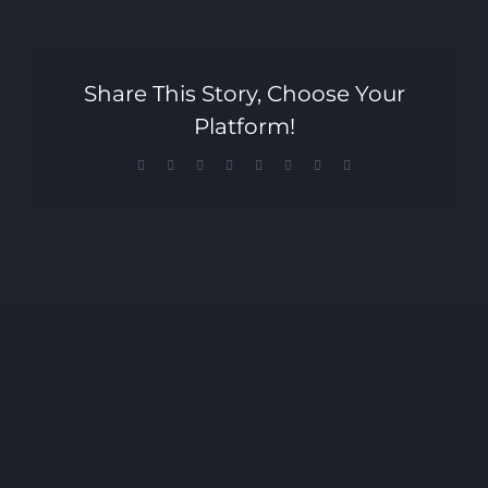
Share This Story, Choose Your
Platform!
Facebook
X
Reddit
LinkedIn
Tumblr
Pinterest
Vk
Email