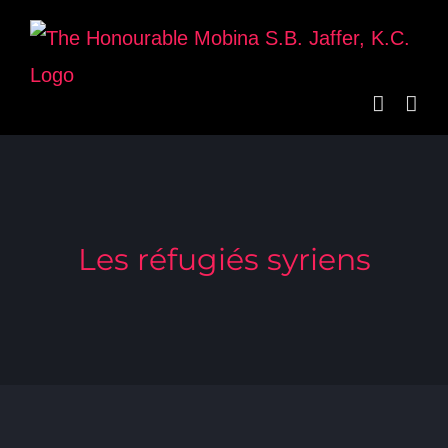
Skip
to
content
Les réfugiés syriens