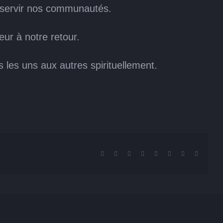
e servir nos communautés.
ur à notre retour.
es uns aux autres spirituellement.
Facebook
X
Reddit
LinkedIn
Tumblr
Pinterest
Vk
Email