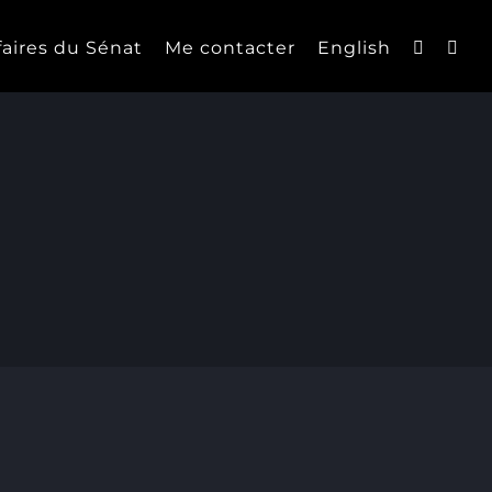
faires du Sénat
Me contacter
English