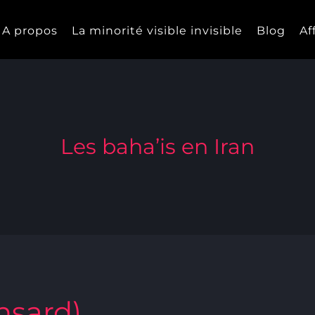
A propos
La minorité visible invisible
Blog
Af
Les baha’is en Iran
nsard)