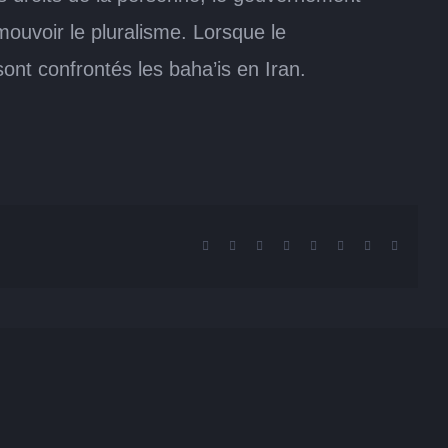
omouvoir le pluralisme. Lorsque le
ont confrontés les baha’is en Iran.
Facebook
X
Reddit
LinkedIn
Tumblr
Pinterest
Vk
Email