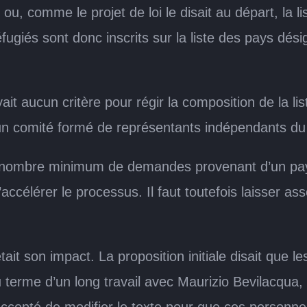
 ou, comme le projet de loi le disait au départ, l
ugiés sont donc inscrits sur la liste des pays désig
yait aucun critère pour régir la composition de la li
u’un comité formé de représentants indépendants 
t un nombre minimum de demandes provenant d’un pays
accélérer le processus. Il faut toutefois laisser as
ait son impact. La proposition initiale disait que l
Au terme d’un long travail avec Maurizio Bevilacqua, p
pté de modifier le texte pour que ces personnes a