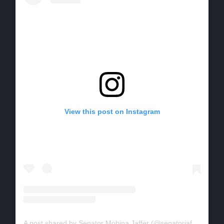
View this post on Instagram
A post shared by Senator Mobina Jaffer (@senatorjaffer)
on
Ma