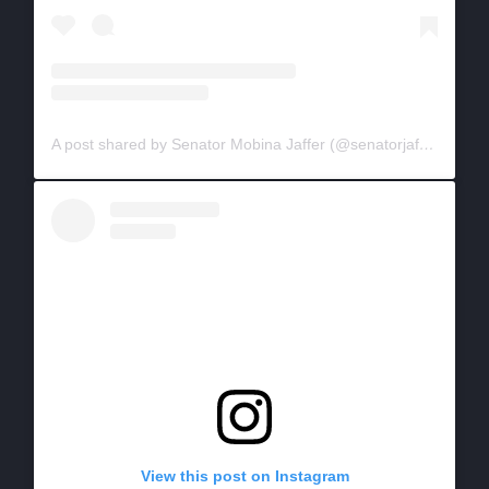
A post shared by Senator Mobina Jaffer (@senatorjaffer)
on
Ap
View this post on Instagram