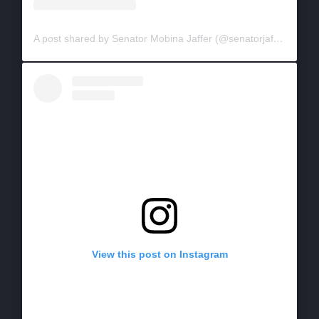
A post shared by Senator Mobina Jaffer (@senatorjaffer)
on
Ap
View this post on Instagram