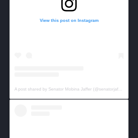
View this post on Instagram
A post shared by Senator Mobina Jaffer (@senatorjaffer)
on
Ap