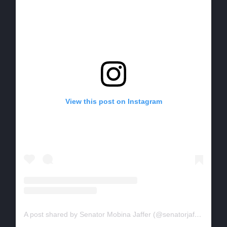
View this post on Instagram
A post shared by Senator Mobina Jaffer (@senatorjaffer)
on
Ap