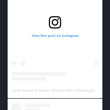
View this post on Instagram
A post shared by Senator Mobina Jaffer (@senatorjaffer)
on
Ma